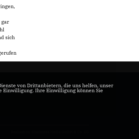
ingen,
 gar
hl
nd sich
gerufen
enste von Drittanbietern, die uns helfen, unser
Einwilligung. Ihre Einwilligung können Sie
Realisation: Sharkness Media GmbH & Co. KG