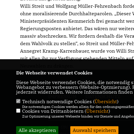
Willi Streit und Wolfgang Müller-Fehrenbach fo
ohne moralisierende Durchhalteparolen. „Dieser 
Ministerpräsidenten Kemmerich frei gemacht werd
Regierungsposten anbietet. Das wären nur weite
massiv abschrecken. Wir fordern deshalb die Vera
dem Wahlvolk zu stellen“, so Streit und Müller-
Annegret Kramp-Karrenbauer, wurde von Willi Str
mit allen ihr zur Verfügung stehenden Mitteln au
Neuwahlen zu drängen.
Die Webseite verwendet Cookies
Diese Webseite verwendet Cookies, die notwendig si
Website des CDU-Kreisverbandes Konstanz
Webangebot zu verbessern (Website-Optmierung). Fü
jederzeit widerrufen. Weitere Informationen finden
IMPRESSUM
DATENSCHUTZ
Technisch notwendige Cookies (
Übersicht
)
KONTAKT
Die notwendigen Cookies werden allein für den ordnungsgemäßen 
Cookies von Drittanbietern (
Übersicht
)
Zur Optimierung unserer Webseite binden wir Dienste und Angebot
@2026 CDU Kreisverband Konstanz
Alle akzeptieren
Auswahl speichern
Alle Rechte vorbehalten.