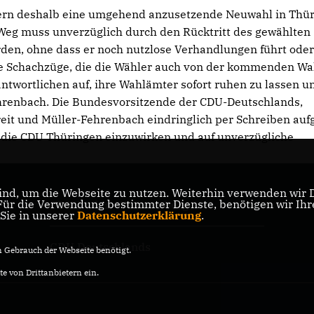
rdern deshalb eine umgehend anzusetzende Neuwahl in Thür
Weg muss unverzüglich durch den Rücktritt des gewählten
en, ohne dass er noch nutzlose Verhandlungen führt oder
re Schachzüge, die die Wähler auch von der kommenden Wa
ntwortlichen auf, ihre Wahlämter sofort ruhen zu lassen u
Fehrenbach. Die Bundesvorsitzende der CDU-Deutschlands,
eit und Müller-Fehrenbach eindringlich per Schreiben auf
f die CDU Thüringen einzuwirken und auf unverzügliche
nd, um die Webseite zu nutzen. Weiterhin verwenden wir Di
r die Verwendung bestimmter Dienste, benötigen wir Ihre 
CDU Baden-Württemberg
 Sie in unserer
Datenschutzerklärung
.
CDU Deutschlands
Gebrauch der Webseite benötigt.
e von Drittanbietern ein.