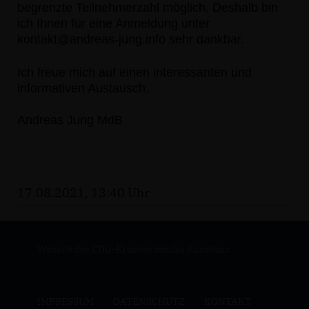
begrenzte Teilnehmerzahl möglich.
Deshalb bin
ich Ihnen für eine Anmeldung unter
kontakt@andreas
-
ju
ng.info
sehr dankbar.
Ich freue mich auf einen interessanten und
i
nformativen Austausch.
Andreas Jung MdB
17.08.2021, 13:40 Uhr
Website des CDU-Kreisverbandes Konstanz
IMPRESSUM
DATENSCHUTZ
KONTAKT