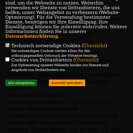
sind, um die Webseite zu nutzen. Weiterhin
NABU
-
Präsident
verwenden wir Dienste von Drittanbietern, die uns
helfen, unser Webangebot zu verbessern (Website-
Optmierung). Für die Verwendung bestimmter
am
Dienstag, den 17
. August
um
17
Uhr
in der
Dienste, benötigen wir Ihre Einwilligung. Ihre
Randegger Ottilien
-
Q
uelle (
Treffpunkt:
Einwilligung können Sie jederzeit widerrufen. Weitere
Informationen finden Sie in unserer
Verladehof)
,
Gailinger Str. 4,
78244
Datenschutzerklärung
.
Gottmadingen
-
Randegg
Technisch notwendige Cookies (
Übersicht
)
Die notwendigen Cookies werden allein für den
Die
Randegger Ottilienquelle
zeigt seit
ordnungsgemäßen Gebrauch der Webseite benötigt.
Cookies von Drittanbietern (
Übersicht
)
Jahrzehnten, dass
regionale Wertschöpfung,
Zur Optimierung unserer Webseite binden wir Dienste und
Umweltschutz
Angebote von Drittanbietern ein.
und soziales Engagement
Hand in Hand gehen
können
.
Gemeinsam wollen
wir
diskutieren:
Alle akzeptieren
Auswahl speichern
Wie
er-
reichen wir eine gute und
nachhaltige
Entwicklung
–
in der Region und
global
?
Welche Weichen sind
gestellt und was muss nun in Deutschland und
Europa dafür getan werden?
Aufgrund der
aktuellen Corona
-
Regelungen ist leider nur eine