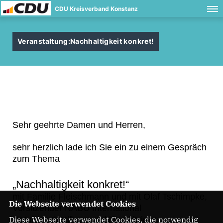
CDU Kreisverband Konstanz
Veranstaltung:Nachhaltigkeit konkret!
Sehr geehrte Damen und Herren
,
sehr herzlich lade ich
S
ie
ein
zu einem Gespräch
zum Thema
Nachhaltigkeit konkret!
“
m
it
Familie Fleischmann
und
mit
Olaf Tschimpke
,
Die Webseite verwendet Cookies
Vorsitzender NABU International
Naturschutzstiftung
und längjähriger
Diese Webseite verwendet Cookies, die notwendig