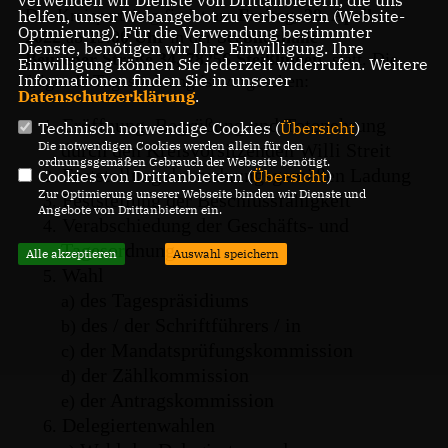
verwenden wir Dienste von Drittanbietern, die uns
Der Kreisparteitag findet am
Freitag,
29. April
helfen, unser Webangebot zu verbessern (Website-
Optmierung). Für die Verwendung bestimmter
2022
ab
19.00 Uhr
in der
Seeblickhalle
Dienste, benötigen wir Ihre Einwilligung. Ihre
Beurener Straße 34, 78256 Steißlingen
, statt. Die
Einwilligung können Sie jederzeit widerrufen. Weitere
Informationen finden Sie in unserer
folgende Tagesordnung ist vorgesehen:
Datenschutzerklärung
.
Eröffnung, Begrüßung und Totenehrung
1.
Technisch notwendige Cookies (
Übersicht
)
Die notwendigen Cookies werden allein für den
durch den Kreisvorsitzenden Willi Streit
ordnungsgemäßen Gebrauch der Webseite benötigt.
Feststellung der ordnungsgemäßen Ladung
2.
Cookies von Drittanbietern (
Übersicht
)
Zur Optimierung unserer Webseite binden wir Dienste und
Feststellung der Beschlussfähigkeit
3.
Angebote von Drittanbietern ein.
Verabschiedung der Geschäfts- und
4.
Tagesordnung
Alle akzeptieren
Auswahl speichern
Wahl
5.
des Tagespräsidiums
a)
des / der Schriftführers / in
b)
der Mandatsprüfungskommission
c)
der Zählkommission
d)
der Antragskommission
e)
Delegiertenwahlen
6.