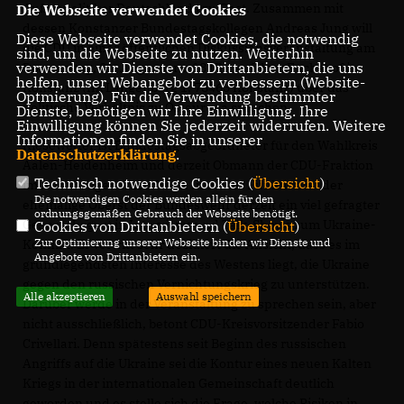
Außenpolitiker Deutschlands zu Gast. Zusammen mit
Die Webseite verwendet Cookies
dessen Konstanzer Bundestagskollegen Andreas Jung will
Diese Webseite verwendet Cookies, die notwendig
die CDU in einer öffentlichen Diskussionsveranstaltung am
sind, um die Webseite zu nutzen. Weiterhin
verwenden wir Dienste von Drittanbietern, die uns
Donnerstag, 31. August, um 18 Uhr auf dem Fuchshof in
helfen, unser Webangebot zu verbessern (Website-
Konstanz (Im Langenberg 1, 78465 Konstanz) über das
Optmierung). Für die Verwendung bestimmter
politische Verhältnis zu Osteuropa sprechen.
Dienste, benötigen wir Ihre Einwilligung. Ihre
Einwilligung können Sie jederzeit widerrufen. Weitere
Informationen finden Sie in unserer
Kiesewetter ist Bundestagsabgeordneter für den Wahlkreis
Datenschutzerklärung
.
Aalen-Heidenheim und derzeit Obmann der CDU-Fraktion
Technisch notwendige Cookies (
Übersicht
)
im Auswärtigen Ausschuss. In dieser Funktion ist der
Die notwendigen Cookies werden allein für den
ehemalige Oberst der Bundeswehr derzeit ein viel gefragter
ordnungsgemäßen Gebrauch der Webseite benötigt.
Gesprächsgast in Interviews und Talk-Shows zum Ukraine-
Cookies von Drittanbietern (
Übersicht
)
Zur Optimierung unserer Webseite binden wir Dienste und
Konflikt. Er vertritt sehr dezidiert die Ansicht, dass es im
Angebote von Drittanbietern ein.
grundlegendsten Interesse des Westens liegt, die Ukraine
gegen den russischen Vernichtungskrieg zu unterstützen.
Alle akzeptieren
Auswahl speichern
Darüber werde in der Veranstaltung zu sprechen sein, aber
nicht ausschließlich, betont CDU-Kreisvorsitzender Fabio
Crivellari. Denn spätestens seit Beginn des russischen
Angriffs auf die Ukraine sei die Kontur eines neuen Kalten
Kriegs in der internationalen Gemeinschaft deutlich
geworden und es stelle sich die Frage, welche Risiken in