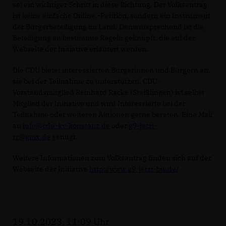
sei ein wichtiger Schritt in diese Richtung. Der Volksantrag
ist keine einfache Online.-Petition, sondern ein Instrument
der Bürgerbeteiligung im Land. Dementsprechend ist die
Beteiligung an bestimmte Regeln geknüpft, die auf der
Webseite der Initiative erläutert werden.
Die CDU bietet interessierten Bürgerinnen und Bürgern an,
sie bei der Teilnahme zu unterstützen. CDU-
Vorstandsmitglied Reinhard Racke (Steißlingen) ist selbst
Mitglied der Initiative und wird Interessierte bei der
Teilnahme oder weiteren Aktionen gerne beraten. Eine Mail
an
info@cdu-kv-konstanz.de
oder
g9-jetzt-
rr@gmx.de
genügt.
Weitere Informationen zum Volksantrag finden sich auf der
Webseite der Initiative
http://www.g9-jetzt-bw.de/
19.10.2023, 11:09 Uhr