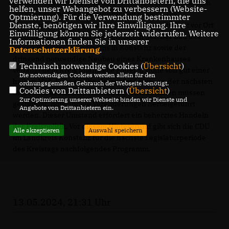
verwenden wir Dienste von Drittanbietern, die uns
bundesweiten Problemen sind wir im Landkreis zusätzlich
helfen, unser Webangebot zu verbessern (Website-
vor ganz eigene Herausforderungen gestellt. Die
Optmierung). Für die Verwendung bestimmter
Dienste, benötigen wir Ihre Einwilligung. Ihre
Umsetzung der Energiewende und Klimaneutralität vor Ort
Einwilligung können Sie jederzeit widerrufen. Weitere
stellt einen Kraftakt für alle beteiligten dar. Der Bau des
Informationen finden Sie in unserer
neuen Berufsschulzentrums in Konstanz sowie der
Datenschutzerklärung
.
dringend notwendige Neubau eines Krankenhauses
Technisch notwendige Cookies (
Übersicht
)
verlangt dem Kreis finanzielle Mittel in Höhe von gut einer
Die notwendigen Cookies werden allein für den
halben Mrd. Euro ab. Die Herausforderungen der nächsten
ordnungsgemäßen Gebrauch der Webseite benötigt.
Cookies von Drittanbietern (
Übersicht
)
Jahre sind beachtlich. Notwendige Investitionen müssen
Zur Optimierung unserer Webseite binden wir Dienste und
gestemmt, notwendige Veränderungen herbeigeführt
Angebote von Drittanbietern ein.
werden. Dieser Umstand erfordert ein beherztes Handeln
der Kreispolitik. Vor diesem Hintergrund gibt sich die CDU
Alle akzeptieren
Auswahl speichern
im Landkreis Konstanz für die nächste Legislaturperiode
des Kreistags nachfolgendes Programm.
13.05.2024, 21:31 Uhr