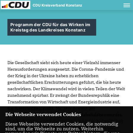
CDU Kreisverband Konstanz
Programm der CDU für das Wirken im
Kreistag des Landkreises Konstanz
Die Gesellschaft sieht sich heute einer Vielzahl immenser
Herausforderungen ausgesetzt. Die Corona-Pandemie und
der Krieg in der Ukraine haben zu erheblichen
gesellschaftlichen Erschütterungen geführt, die bis heute
nachwirken. Der Klimawandel wird in vielen Teilen der Welt
zunehmend spürbar. Er zwängt der Bundesrepublik eine
Transformation von Wirtschaft und Energieindustrie auf,
die ihresgleichen sucht. Mit dem Austritt der
Die Webseite verwendet Cookies
geburtenstarken Jahrgänge aus dem Arbeitsleben werden
sich Fachkräfte- und Arbeitskräftemangel in den nächsten
Diese Webseite verwendet Cookies, die notwendig
Jahren erheblich verschärfen. Neben den globalen und
sind, um die Webseite zu nutzen. Weiterhin