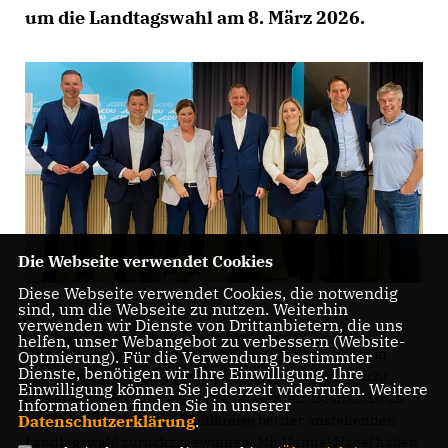
um die Landtagswahl am 8. März 2026.
Die Webseite verwendet Cookies
Diese Webseite verwendet Cookies, die notwendig
sind, um die Webseite zu nutzen. Weiterhin
verwenden wir Dienste von Drittanbietern, die uns
helfen, unser Webangebot zu verbessern (Website-
Der CDU-Kreisvorsitzende Levin Eisenmann machte in
Optmierung). Für die Verwendung bestimmter
Dienste, benötigen wir Ihre Einwilligung. Ihre
seiner Rede klar: „Unsere Region darf im Landtag nicht
Einwilligung können Sie jederzeit widerrufen. Weitere
länger unter ihrem Wert vertreten werden. Deshalb ist es
Informationen finden Sie in unserer
Datenschutzerklärung
.
unser Anspruch, beide Wahlkreise bei der anstehenden
Landtagswahl zurückzugewinnen. Mit Manuel Hagel haben